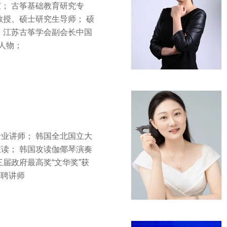
； 古筝基础教育研究专
教授、硕士研究生导师； 硕
 江苏古筝学会副会长中国
表人物；
业讲师； 韩国全北国立大
读； 韩国攻读伽倻琴演奏
三届政府最高奖“文华奖”获
特聘讲师