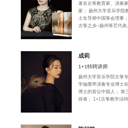
著名古筝教育家、演奏家
家； 扬州大学音乐学院
士生导师中国筝会理事；
古筝之乡--扬州筝艺代
成莉
1+1特聘讲师
扬州大学音乐学院古筝专
学伽倻琴演奏专业博士在
博士的首位中国人； 第
得者； 1+1古筝教学法